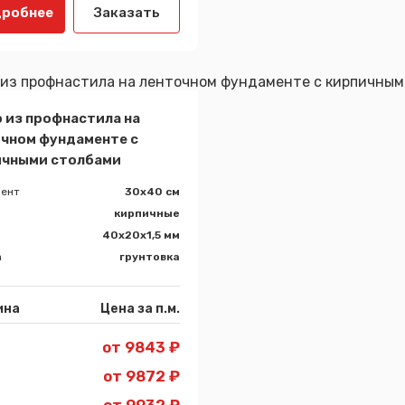
робнее
Заказать
 из профнастила на
чном фундаменте с
ичными столбами
ент
30x40 см
кирпичные
40х20х1,5 мм
а
грунтовка
ина
Цена за п.м.
от 9843 ₽
от 9872 ₽
от 9932 ₽