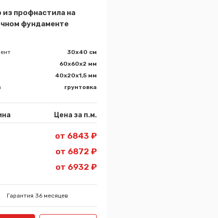
 из профнастила на
очном фундаменте
ент
30x40 см
60х60х2 мм
40х20х1,5 мм
а
грунтовка
ина
Цена за п.м.
от 6843 ₽
от 6872 ₽
от 6932 ₽
Гарантия 36 месяцев