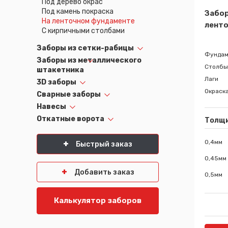
Под дерево окрас
Псков
Южно-Сахалинск
Под камень покраска
Забор
На ленточном фундаменте
Ростов-на-Дону
Якутск
лент
С кирпичными столбами
Рязань
Cанкт-Петербург
Самара
Заборы из сетки-рабицы
Саранск
Фундам
Заборы из металлического
Столбы
штакетника
Лаги
3D заборы
Окраск
Сварные заборы
Навесы
Откатные ворота
Толщ
0,4мм
Быстрый заказ
0,45мм
Добавить заказ
0,5мм
Калькулятор заборов