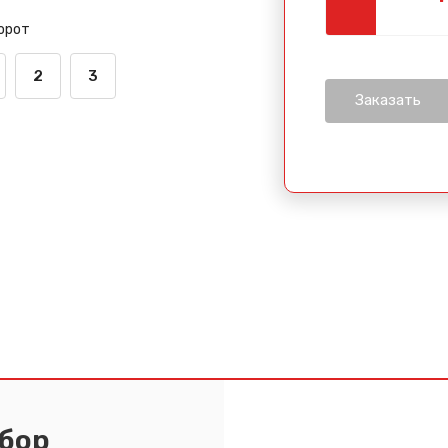
Спасибо за обращение, наш специалист свяжется с Вами.
орот
2
3
абор