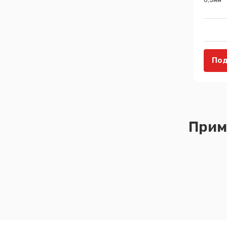
Под
Прим