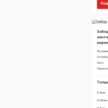
Под
Забор
ленто
кирп
Фундам
Столбы
Лаги
Окраск
Толщ
0,4мм
0,45мм
0,5мм