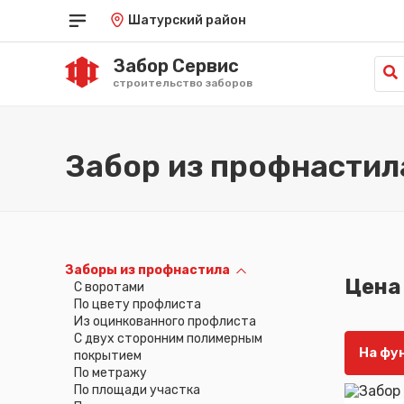
Шатурский район
Забор Сервис
строительство заборов
Краснодар
Саратов
од
Красноярск
Симферополь
Забор из профнастил
Курган
Ставрополь
Курск
Тамбов
Кызыл
Тюмень
Липецк
Улан-Удэ
Луганск
Ульяновск
Майкоп
Уфа
Заборы из профнастила
Махачкала
Хабаровск
Цена
C воротами
Омск
Ханты-Мансийск
По цвету профлиста
Орёл
Херсон
Из оцинкованного профлиста
Оренбург
Чебоксары
С двух сторонним полимерным
Пенза
Челябинск
На фу
покрытием
Пермь
Черкесск
По метражу
Петрозаводск
Чита
По площади участка
Петропавловск-Камчатский
Элиста