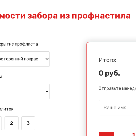
мости забора из профнастила
крытие профлиста
Итого:
0 руб.
а
Отправьте менедж
алиток
2
3
Сообщение успешно отправлено