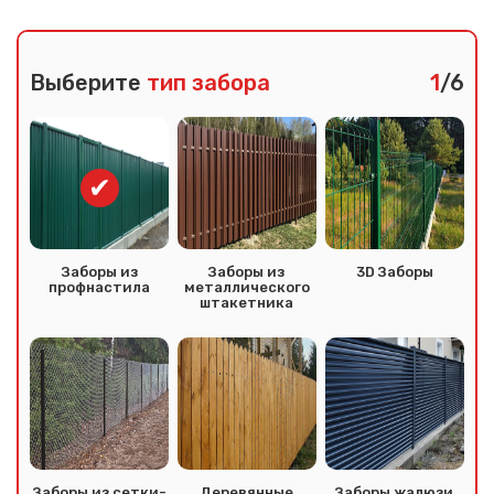
Выберите
тип забора
1
/6
Заборы из
Заборы из
3D Заборы
профнастила
металлического
штакетника
Заборы из сетки-
Деревянные
Заборы жалюзи