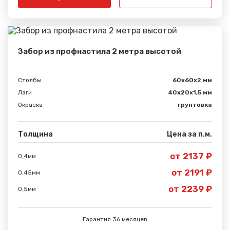
Забор из профнастила 2 метра высотой
Столбы
60х60х2 мм
Лаги
40х20х1,5 мм
Сообщение успешно
Окраска
грунтовка
отправлено
Толщина
Цена за п.м.
Спасибо за обращение, наш специалист свяжется с
Вами.
от 2137 ₽
0,4мм
от 2191 ₽
0,45мм
от 2239 ₽
0,5мм
Гарантия 36 месяцев