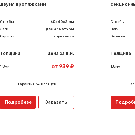
двумя протяжками
секционн
Столбы
60х40х2 мм
Столбы
Лаги
две арматуры
Лаги
Окраска
грунтовка
Окраска
Толщина
Цена за п.м.
Толщина
от 939 ₽
1,8мм
1,8мм
Гарантия 36 месяцев
Гар
Подробнее
Заказать
Подроб