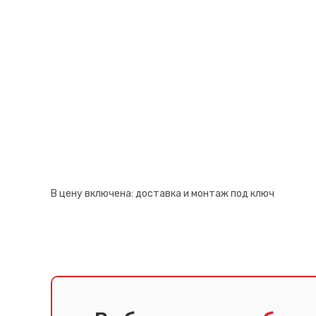
Псков
Южно-Сахалинск
Ростов-на-Дону
Якутск
Рязань
Cанкт-Петербург
Самара
Саранск
В цену включена:
доставка и монтаж под ключ