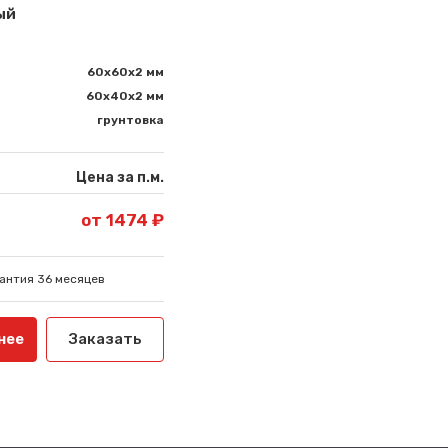
ый
60х60х2 мм
60х40х2 мм
грунтовка
Цена за п.м.
от 1474 ₽
антия 36 месяцев
нее
Заказать