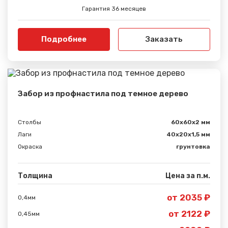
Гарантия 36 месяцев
Вами.
Подробнее
Заказать
Забор из профнастила под темное дерево
Столбы
60х60х2 мм
Лаги
40х20х1,5 мм
Окраска
грунтовка
Толщина
Цена за п.м.
от 2035 ₽
0,4мм
от 2122 ₽
0,45мм