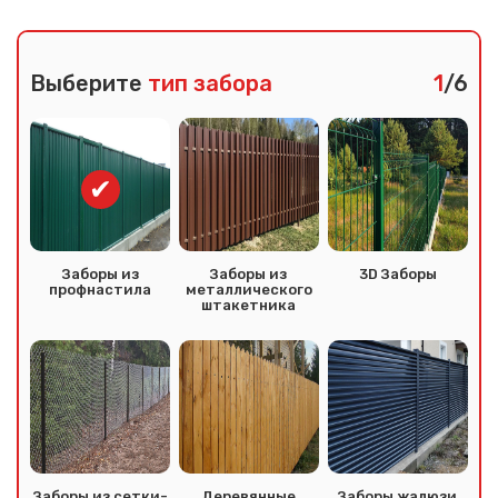
Выберите
тип забора
1
/6
Заборы из
Заборы из
3D Заборы
профнастила
металлического
штакетника
Заборы из сетки-
Деревянные
Заборы жалюзи