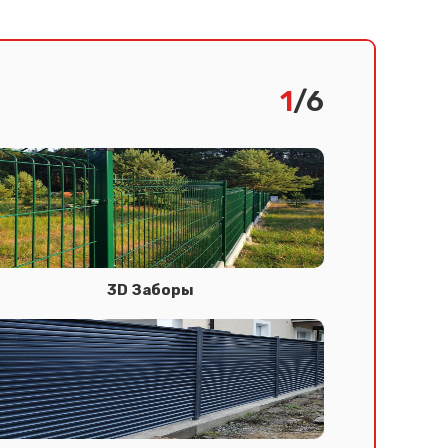
1
/6
3D Заборы