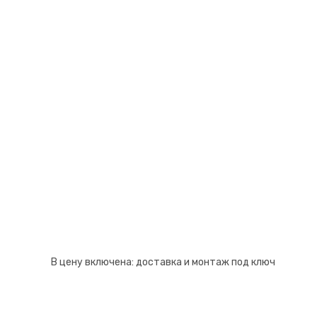
Псков
Южно-Сахалинск
Ростов-на-Дону
Якутск
Рязань
Cанкт-Петербург
Самара
Саранск
В цену включена:
доставка и монтаж под ключ