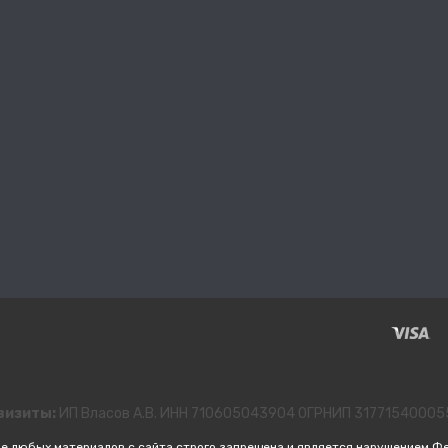
визиты:
ИП Власов А.В. ИНН 710605043904 ОГРНИП 3177154000
е любых материалов с сайта строго запрещена и является нарушением Ф