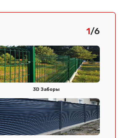
1
/6
3D Заборы