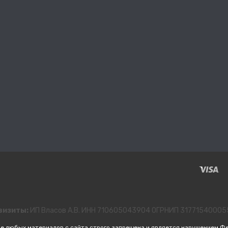
визиты:
ИП Власов А.В. ИНН 710605043904 ОГРНИП 3177154000
е любых материалов с сайта строго запрещена и является нарушением Ф