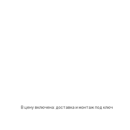
Псков
Южно-Сахалинск
Ростов-на-Дону
Якутск
Рязань
Cанкт-Петербург
Самара
Саранск
В цену включена:
доставка и монтаж под ключ