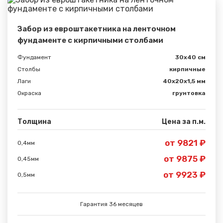
Забор из евроштакетника на ленточном
фундаменте с кирпичными столбами
Фундамент
30x40 см
Столбы
кирпичные
Лаги
40х20х1,5 мм
Окраска
грунтовка
Толщина
Цена за п.м.
от 9821 ₽
0,4мм
от 9875 ₽
0,45мм
Сообщение успешно
от 9923 ₽
0,5мм
отправлено
Спасибо за обращение, наш специалист свяжется с
Гарантия 36 месяцев
Вами.