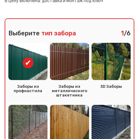
В цену включена:
доставка и монтаж под ключ
Выберите
тип забора
1
/6
Заборы из
Заборы из
3D Заборы
профнастила
металлического
штакетника