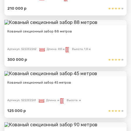
210 000 р
Сообщение успешно
Кованый секционный забор 88 метров
отправлено
Артикул:
S222E2262
Длина:
88 м
Высота:
1,8 м
Спасибо за обращение, наш специалист свяжется с
300 000 р
Вами.
Кованый секционный забор 45 метров
Артикул:
S222E2261
Длина:
м
Высота:
м
125 000 р