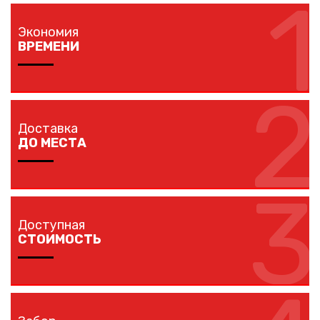
1
Экономия
ВРЕМЕНИ
2
Изготовление забора занимает 1-7 дней в
зависимости от длины забора, способа монтажа и
Доставка
наличия ворот и калиток.
ДО МЕСТА
3
Мы доставляем комплектующие забора на любой
объект в вашем городе в кратчайшие сроки
Доступная
собственным транспортом.
СТОИМОСТЬ
Мы предлагаем вам любые виды заборов, цветовых
решений по конкурентной цене.