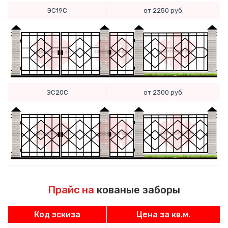
ЭС19С
от 2250 руб.
ЭС20С
от 2300 руб.
Прайс на
кованые заборы
Код эскиза
Цена за кв.м.